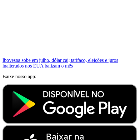
Ibovespa sobe em julho, dólar cai; tarifaço, eleições e juros
inalterados nos EUA balizam o mês
Baixe nosso app: