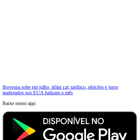
Ibovespa sobe em julho, dólar cai; tarifaço, eleições e juros
inalterados nos EUA balizam o mês
Baixe nosso app: