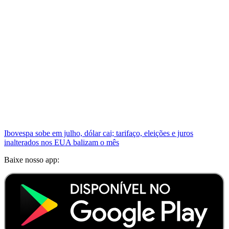
Ibovespa sobe em julho, dólar cai; tarifaço, eleições e juros
inalterados nos EUA balizam o mês
Baixe nosso app: