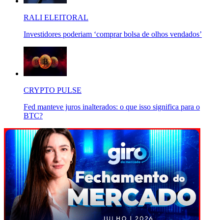
RALI ELEITORAL
Investidores poderiam ‘comprar bolsa de olhos vendados’
CRYPTO PULSE
Fed manteve juros inalterados: o que isso significa para o
BTC?