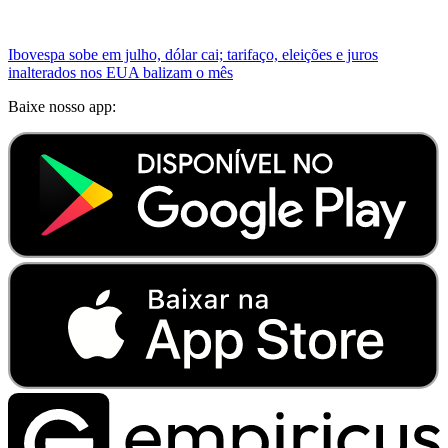
Ibovespa sobe em julho, dólar cai; tarifaço, eleições e juros
inalterados nos EUA balizam o mês
Baixe nosso app: