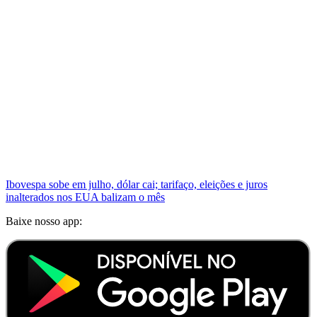
Ibovespa sobe em julho, dólar cai; tarifaço, eleições e juros
inalterados nos EUA balizam o mês
Baixe nosso app: