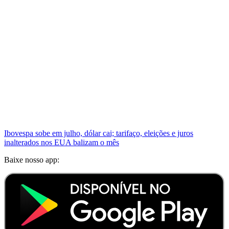
Ibovespa sobe em julho, dólar cai; tarifaço, eleições e juros
inalterados nos EUA balizam o mês
Baixe nosso app: