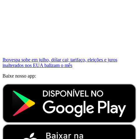
Ibovespa sobe em julho, dólar cai; tarifaço, eleições e juros
inalterados nos EUA balizam o mês
Baixe nosso app: