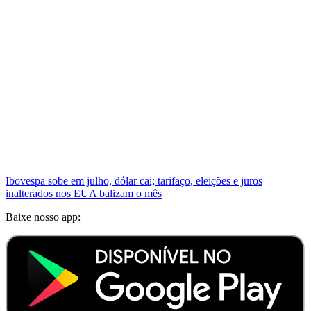
Ibovespa sobe em julho, dólar cai; tarifaço, eleições e juros
inalterados nos EUA balizam o mês
Baixe nosso app: