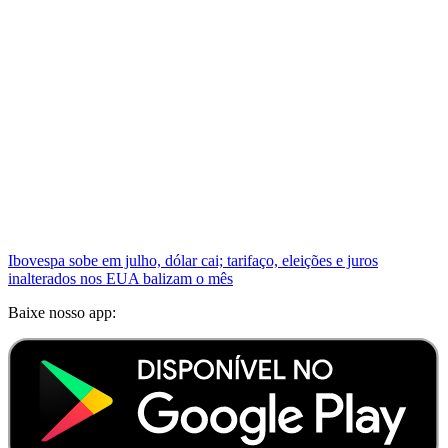
Ibovespa sobe em julho, dólar cai; tarifaço, eleições e juros
inalterados nos EUA balizam o mês
Baixe nosso app: