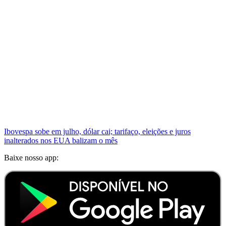
Ibovespa sobe em julho, dólar cai; tarifaço, eleições e juros
inalterados nos EUA balizam o mês
Baixe nosso app: