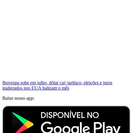
Ibovespa sobe em julho, dólar cai; tarifaço, eleições e juros
inalterados nos EUA balizam o mês
Baixe nosso app: