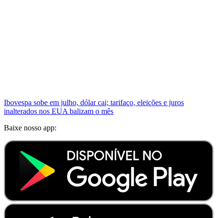
Ibovespa sobe em julho, dólar cai; tarifaço, eleições e juros
inalterados nos EUA balizam o mês
Baixe nosso app: