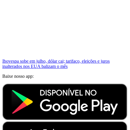
Ibovespa sobe em julho, dólar cai; tarifaço, eleições e juros
inalterados nos EUA balizam o mês
Baixe nosso app: