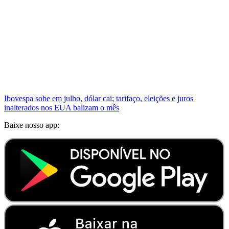
Ibovespa sobe em julho, dólar cai; tarifaço, eleições e juros
inalterados nos EUA balizam o mês
Baixe nosso app: