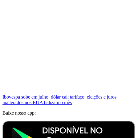
Ibovespa sobe em julho, dólar cai; tarifaço, eleições e juros
inalterados nos EUA balizam o mês
Baixe nosso app: