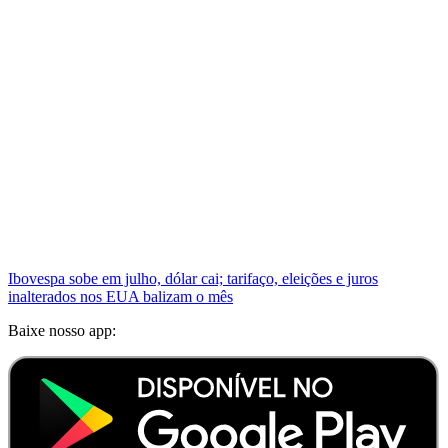
Ibovespa sobe em julho, dólar cai; tarifaço, eleições e juros
inalterados nos EUA balizam o mês
Baixe nosso app: