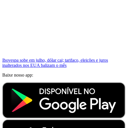
Ibovespa sobe em julho, dólar cai; tarifaço, eleições e juros
inalterados nos EUA balizam o mês
Baixe nosso app: