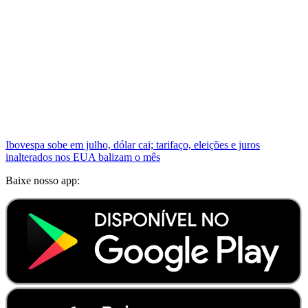
Ibovespa sobe em julho, dólar cai; tarifaço, eleições e juros
inalterados nos EUA balizam o mês
Baixe nosso app: