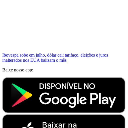
Ibovespa sobe em julho, dólar cai; tarifaço, eleições e juros
inalterados nos EUA balizam o mês
Baixe nosso app: