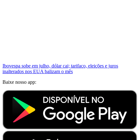
Ibovespa sobe em julho, dólar cai; tarifaço, eleições e juros
inalterados nos EUA balizam o mês
Baixe nosso app: