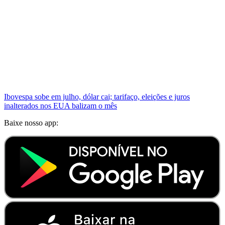
Ibovespa sobe em julho, dólar cai; tarifaço, eleições e juros
inalterados nos EUA balizam o mês
Baixe nosso app: