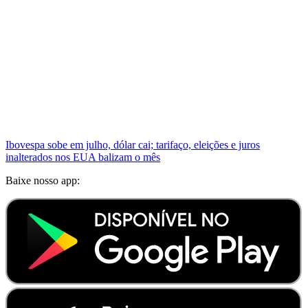
Ibovespa sobe em julho, dólar cai; tarifaço, eleições e juros
inalterados nos EUA balizam o mês
Baixe nosso app: