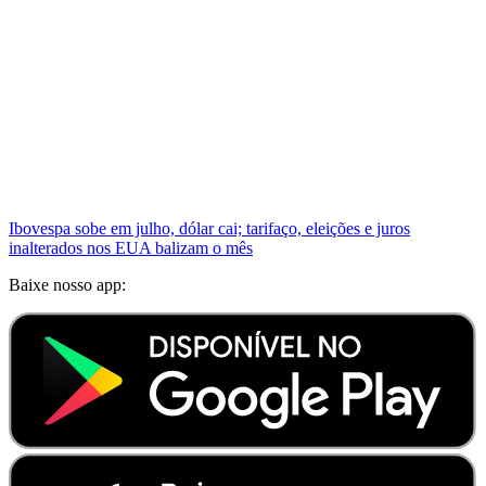
Ibovespa sobe em julho, dólar cai; tarifaço, eleições e juros
inalterados nos EUA balizam o mês
Baixe nosso app: