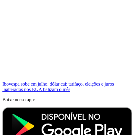
Ibovespa sobe em julho, dólar cai; tarifaço, eleições e juros
inalterados nos EUA balizam o mês
Baixe nosso app: