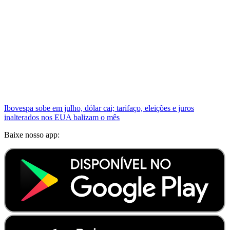
Ibovespa sobe em julho, dólar cai; tarifaço, eleições e juros
inalterados nos EUA balizam o mês
Baixe nosso app: