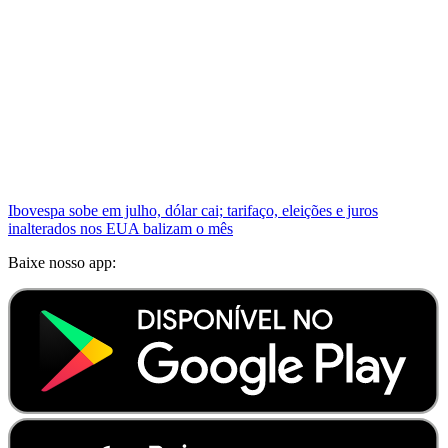
Ibovespa sobe em julho, dólar cai; tarifaço, eleições e juros
inalterados nos EUA balizam o mês
Baixe nosso app: