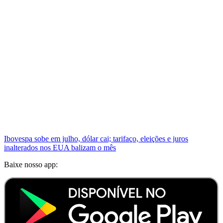
Ibovespa sobe em julho, dólar cai; tarifaço, eleições e juros
inalterados nos EUA balizam o mês
Baixe nosso app: