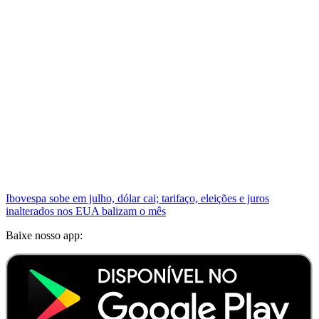
Ibovespa sobe em julho, dólar cai; tarifaço, eleições e juros
inalterados nos EUA balizam o mês
Baixe nosso app: