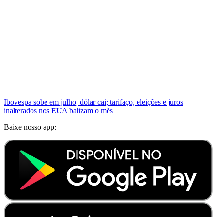
Ibovespa sobe em julho, dólar cai; tarifaço, eleições e juros
inalterados nos EUA balizam o mês
Baixe nosso app: