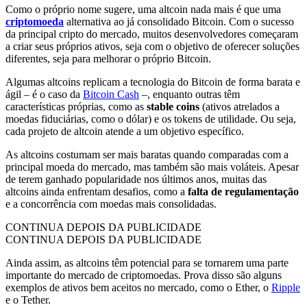
Como o próprio nome sugere, uma altcoin nada mais é que uma
criptomoeda
alternativa ao já consolidado Bitcoin. Com o sucesso
da principal cripto do mercado, muitos desenvolvedores começaram
a criar seus próprios ativos, seja com o objetivo de oferecer soluções
diferentes, seja para melhorar o próprio Bitcoin.
Algumas altcoins replicam a tecnologia do Bitcoin de forma barata e
ágil – é o caso da
Bitcoin Cash
–, enquanto outras têm
características próprias, como as
stable coins
(ativos atrelados a
moedas fiduciárias, como o dólar) e os tokens de utilidade. Ou seja,
cada projeto de altcoin atende a um objetivo específico.
As altcoins costumam ser mais baratas quando comparadas com a
principal moeda do mercado, mas também são mais voláteis. Apesar
de terem ganhado popularidade nos últimos anos, muitas das
altcoins ainda enfrentam desafios, como a
falta de regulamentação
e a concorrência com moedas mais consolidadas.
CONTINUA DEPOIS DA PUBLICIDADE
CONTINUA DEPOIS DA PUBLICIDADE
Ainda assim, as altcoins têm potencial para se tornarem uma parte
importante do mercado de criptomoedas. Prova disso são alguns
exemplos de ativos bem aceitos no mercado, como o Ether, o
Ripple
e o Tether.