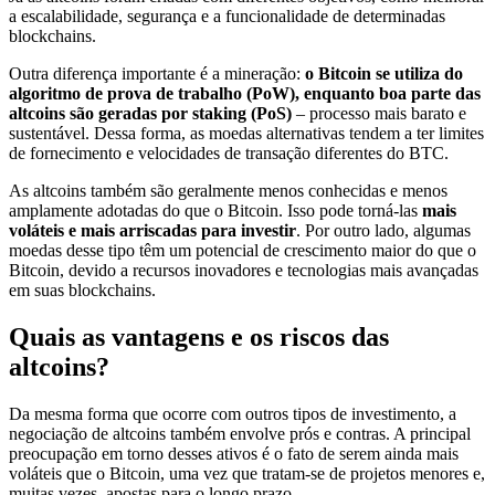
a escalabilidade, segurança e a funcionalidade de determinadas
blockchains.
Outra diferença importante é a mineração:
o Bitcoin se utiliza do
algoritmo de prova de trabalho (PoW), enquanto boa parte das
altcoins são geradas por staking (PoS)
– processo mais barato e
sustentável. Dessa forma, as moedas alternativas tendem a ter limites
de fornecimento e velocidades de transação diferentes do BTC.
As altcoins também são geralmente menos conhecidas e menos
amplamente adotadas do que o Bitcoin. Isso pode torná-las
mais
voláteis e mais arriscadas para investir
. Por outro lado, algumas
moedas desse tipo têm um potencial de crescimento maior do que o
Bitcoin, devido a recursos inovadores e tecnologias mais avançadas
em suas blockchains.
Quais as vantagens e os riscos das
altcoins?
Da mesma forma que ocorre com outros tipos de investimento, a
negociação de altcoins também envolve prós e contras. A principal
preocupação em torno desses ativos é o fato de serem ainda mais
voláteis que o Bitcoin, uma vez que tratam-se de projetos menores e,
muitas vezes, apostas para o longo prazo.