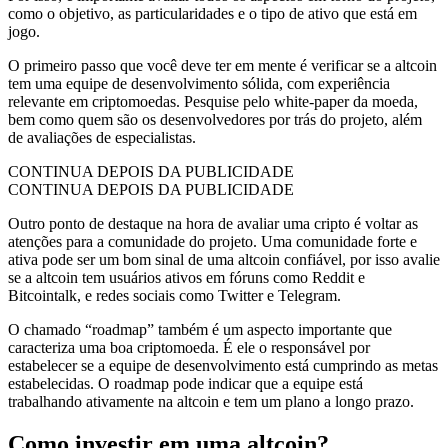
como o objetivo, as particularidades e o tipo de ativo que está em
jogo.
O primeiro passo que você deve ter em mente é verificar se a altcoin
tem uma equipe de desenvolvimento sólida, com experiência
relevante em criptomoedas. Pesquise pelo white-paper da moeda,
bem como quem são os desenvolvedores por trás do projeto, além
de avaliações de especialistas.
CONTINUA DEPOIS DA PUBLICIDADE
CONTINUA DEPOIS DA PUBLICIDADE
Outro ponto de destaque na hora de avaliar uma cripto é voltar as
atenções para a comunidade do projeto. Uma comunidade forte e
ativa pode ser um bom sinal de uma altcoin confiável, por isso avalie
se a altcoin tem usuários ativos em fóruns como Reddit e
Bitcointalk, e redes sociais como Twitter e Telegram.
O chamado “roadmap” também é um aspecto importante que
caracteriza uma boa criptomoeda. É ele o responsável por
estabelecer se a equipe de desenvolvimento está cumprindo as metas
estabelecidas. O roadmap pode indicar que a equipe está
trabalhando ativamente na altcoin e tem um plano a longo prazo.
Como investir em uma altcoin?