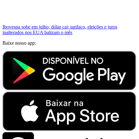
Ibovespa sobe em julho, dólar cai; tarifaço, eleições e juros
inalterados nos EUA balizam o mês
Baixe nosso app: