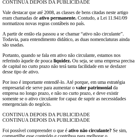
CONTINUA DEPOIS DA PUBLICIDADE
Vale destacar que até 2008, as classes de bens citadas neste artigo
eram chamadas de
ativo permanente.
Contudo, a Lei 11.941/09
normatizou novas regras contábeis no país.
A partir de então ela passou a se chamar “ativo não circulante”.
Todavia, para entendimento didático, as duas nomenclaturas ainda
são usadas.
Portanto, quando se fala em ativo não circulante, estamos nos
referindo àquele de pouca
liquidez.
Ou seja, se uma empresa precisa
de capital no curto prazo não terá tanta facilidade em se desfazer
desse tipo de ativo.
Por isso é importante entendê-lo. Até porque, em uma estratégia
empresarial ele serve para aumentar o
valor patrimonial
da
empresa no longo prazo, e não no curto prazo, e deve existir
somente se o ativo circulante for capaz de suprir as necessidades
emergenciais do negócio.
CONTINUA DEPOIS DA PUBLICIDADE
CONTINUA DEPOIS DA PUBLICIDADE
Foi possível compreender o que é
ativo não circulante?
Se sim,
compartilhe esse conteúdo e contribua para melhorar o