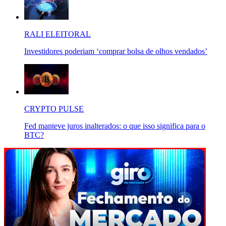
RALI ELEITORAL
Investidores poderiam ‘comprar bolsa de olhos vendados’
CRYPTO PULSE
Fed manteve juros inalterados: o que isso significa para o
BTC?