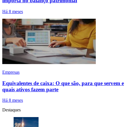
importa no balanço patrimonial
Há 8 meses
Empresas
Equivalentes de caixa: O que são, para que servem e
quais ativos fazem parte
Há 8 meses
Destaques