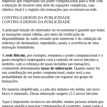
empresas que emprestam seu poder computacional para a rede com
a intenção de resolver uma série de equações complexas, cujo
objetivo final é o registro das transações que ocorreram na rede.
CONTINUA DEPOIS DA PUBLICIDADE
CONTINUA DEPOIS DA PUBLICIDADE
A principal função do minerador no ecossistema é garantir que todas
as transações sejam válidas, por meio da verificação da
disponibilidade do saldo enviado pelo remetente e da validação do
endereço do destinatário, impedindo, assim, a ocorrência de uma
transação fraudulenta.
A
rede Bitcoin
, por exemplo, remunera o poder computacional e o
gasto energético empregados com a emissão de novos bitcoins e,
também, com a cobrança de taxas incluídas nas transações,
comumente denominadas
taxas de mineração
. Quanto maior for
sua contribuição em poder computacional, maior será a sua
probabilidade de ser bem-sucedido em registrar um grupo de
transações.
De maneira simplificada, a cada dez minutos em média, um novo
bloco é minerado. Dessa mineração surgem 12,5 novos bitcoins.
Aqui é importante esclarecer um detalhe: muitas pessoas acham que
minerar significa procurar criptomoedas já existentes, assim como a