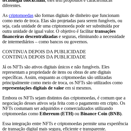
tecnologia blockchain
, eles têm propósitos e características
diferentes.
As
criptomoedas
são formas digitais de dinheiro que funcionam
como meio de troca. Elas são projetadas para serem fungíveis, ou
seja, cada unidade de uma criptomoeda pode ser substituída por
outra unidade de igual valor. O objetivo é facilitar
transações
financeiras descentralizadas
e seguras, eliminando a necessidade
de intermediários – como bancos ou governos.
CONTINUA DEPOIS DA PUBLICIDADE
CONTINUA DEPOIS DA PUBLICIDADE
Já os NFTs são ativos digitais únicos e não fungíveis. Eles
representam a propriedade de itens ou obras de arte digitais
específicas. Assim, enquanto as criptomoedas são utilizadas
principalmente como meio de troca, os NFTs são utilizados como
representações digitais de valor
em si mesmos.
Embora os NFTs sejam distintos das criptomoedas, é comum que a
negociação desses ativos seja feita com o pagamento em cripto. Os
NFTs costumam ser adquiridos e comercializados utilizando
criptomoedas como
Ethereum (ETH)
ou
Binance Coin (BNB)
.
Essa integração entre NFTs e criptomoedas permite uma experiência
de transação digital mais segura, eficiente e transparente.