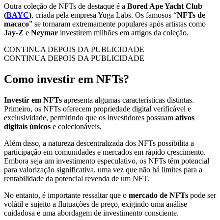
Outra coleção de NFTs de destaque é a
Bored Ape Yacht Club
(
BAYC
)
, criada pela empresa Yuga Labs. Os famosos “
NFTs de
macaco
” se tornaram extremamente populares após artistas como
Jay-Z
e
Neymar
investirem milhões em artigos da coleção.
CONTINUA DEPOIS DA PUBLICIDADE
CONTINUA DEPOIS DA PUBLICIDADE
Como investir em NFTs?
Investir em NFTs
apresenta algumas características distintas.
Primeiro, os NFTs oferecem propriedade digital verificável e
exclusividade, permitindo que os investidores possuam
ativos
digitais únicos
e colecionáveis.
Além disso, a natureza descentralizada dos NFTs possibilita a
participação em comunidades e mercados em rápido crescimento.
Embora seja um investimento especulativo, os NFTs têm potencial
para valorização significativa, uma vez que não há limites para a
rentabilidade da potencial revenda de um NFT.
No entanto, é importante ressaltar que o
mercado de NFTs
pode ser
volátil e sujeito a flutuações de preço, exigindo uma análise
cuidadosa e uma abordagem de investimento consciente.