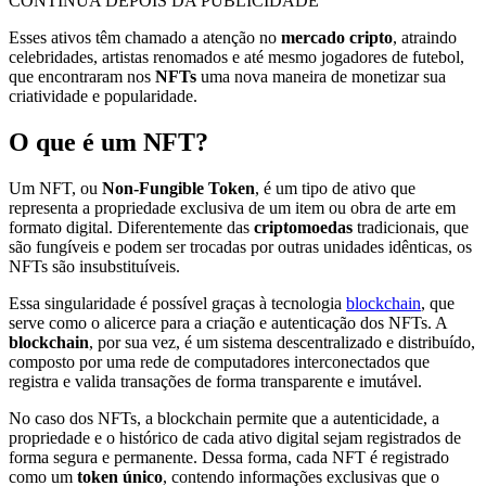
CONTINUA DEPOIS DA PUBLICIDADE
Esses ativos têm chamado a atenção no
mercado cripto
, atraindo
celebridades, artistas renomados e até mesmo jogadores de futebol,
que encontraram nos
NFTs
uma nova maneira de monetizar sua
criatividade e popularidade.
O que é um NFT?
Um NFT, ou
Non-Fungible Token
, é um tipo de ativo que
representa a propriedade exclusiva de um item ou obra de arte em
formato digital. Diferentemente das
criptomoedas
tradicionais, que
são fungíveis e podem ser trocadas por outras unidades idênticas, os
NFTs são insubstituíveis.
Essa singularidade é possível graças à tecnologia
blockchain
, que
serve como o alicerce para a criação e autenticação dos NFTs. A
blockchain
, por sua vez, é um sistema descentralizado e distribuído,
composto por uma rede de computadores interconectados que
registra e valida transações de forma transparente e imutável.
No caso dos NFTs, a blockchain permite que a autenticidade, a
propriedade e o histórico de cada ativo digital sejam registrados de
forma segura e permanente. Dessa forma, cada NFT é registrado
como um
token único
, contendo informações exclusivas que o