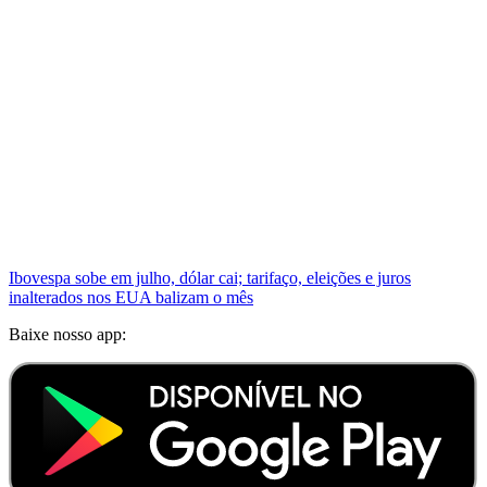
Ibovespa sobe em julho, dólar cai; tarifaço, eleições e juros
inalterados nos EUA balizam o mês
Baixe nosso app: