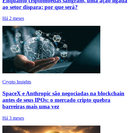
Enquanto criptomoedas sangram, uma ação ligada
ao setor dispara; por que será?
Há 2 meses
Crypto Insights
SpaceX e Anthropic são negociadas na blockchain
antes de seus IPOs: o mercado cripto quebra
barreiras mais uma vez
Há 3 meses