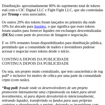
Distribuição: aproximadamente 80% do suprimento total de tokens
está com o CIC Digital LLC e Fight Fight LLC, que são controladas
por
Trump
e seus associados.
Os outros 20% dos tokens foram lançados no primeiro dia onde
10% foi alocado para
liquidez
, o que significa que esses tokens
foram usados para fornecer liquidez em exchanges descentralizadas
(
DEXs
) como parte do processo de listagem e negociação.
E os 10% restantes foram disponibilizados para distribuição pública,
permitindo que a comunidade de traders e investidores pudesse
acessar e negociar esses tokens desde o início.
CONTINUA DEPOIS DA PUBLICIDADE
CONTINUA DEPOIS DA PUBLICIDADE
Ou seja, um projeto muito centralizado, que tem característica de rug
pull* e inclusive foi motivo de crítica por uma parte da comunidade
cripto (com razão).
*
Rug pull:
fraude onde os desenvolvedores de um projeto
promovem intensamente uma criptomoeda ou token para atrair
investimentos, só para depois desvalorizá-lo intencionalmente,
retirando liquidez, transferindo os fundos para suas próprias
carteiras e abandonando o projeto, deixando os investidores com