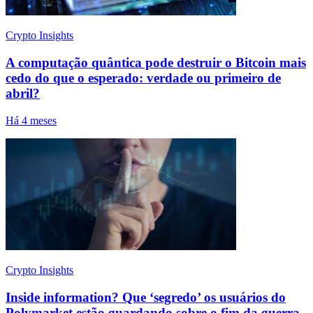
Crypto Insights
A computação quântica pode destruir o Bitcoin mais
cedo do que o esperado: verdade ou primeiro de
abril?
Há 4 meses
Crypto Insights
Inside information? Que ‘segredo’ os usuários do
Polymarket estão guardando sobre o fim da guerra