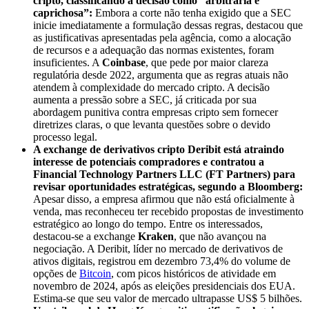
cripto, classificando a decisão como “arbitrária e
caprichosa”:
Embora a corte não tenha exigido que a SEC
inicie imediatamente a formulação dessas regras, destacou que
as justificativas apresentadas pela agência, como a alocação
de recursos e a adequação das normas existentes, foram
insuficientes. A
Coinbase
, que pede por maior clareza
regulatória desde 2022, argumenta que as regras atuais não
atendem à complexidade do mercado cripto. A decisão
aumenta a pressão sobre a SEC, já criticada por sua
abordagem punitiva contra empresas cripto sem fornecer
diretrizes claras, o que levanta questões sobre o devido
processo legal.
A exchange de derivativos cripto Deribit está atraindo
interesse de potenciais compradores e contratou a
Financial Technology Partners LLC (FT Partners) para
revisar oportunidades estratégicas, segundo a Bloomberg:
Apesar disso, a empresa afirmou que não está oficialmente à
venda, mas reconheceu ter recebido propostas de investimento
estratégico ao longo do tempo. Entre os interessados,
destacou-se a exchange
Kraken
, que não avançou na
negociação. A Deribit, líder no mercado de derivativos de
ativos digitais, registrou em dezembro 73,4% do volume de
opções de
Bitcoin
, com picos históricos de atividade em
novembro de 2024, após as eleições presidenciais dos EUA.
Estima-se que seu valor de mercado ultrapasse US$ 5 bilhões.