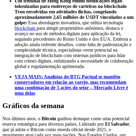
Um tribunal de Hong Kong emitiu notificações legais
tokenizadas para endereços de carteiras na blockchain
Tron envolvidas em atividades ilícitas, congelando
aproximadamente 2,65 milhões de USDT vinculados a um
golpe:
Essa abordagem inovadora, que utiliza tecnologia
blockchain
para atingir proprietários anônimos, destaca o
avanço no uso de métodos digitais para aplicação da lei,
seguindo precedentes do Reino Unido e dos EUA. Embora a
adoção ainda enfrente desafios, como falta de padronização e
complexidade técnica, especialistas veem potencial na
integração de blockchain com sistemas jurídicos para lidar
com crimes digitais, enfatizando a necessidade de colaboração
global e regulamentação aprimorada.
VEJA MAIS: Analistas do BTG Pactual se mantêm
conservadores em relação ao varejo, mas recomendam
uma combinação de 5 ações do setor – Mercado Livre é
uma delas
Gráficos da semana
Nos últimos anos, o
Bitcoin
ganhou destaque como uma potencial
reserva estratégica para diversos países. Liderado por
El Salvador
,
que já adota o Bitcoin como moeda oficial desde 2021, o
movimento atrai cada vez mais nações. Nos Estados Unidos, um