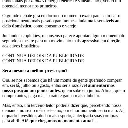
tradicionais por
utilities
(energia elétrica e saneamento), vendo um
potencial menor nos primeiros.
O grande debate gira em torno do momento exato para se trocar o
posicionamento mais pesado para nomes ainda
mais sensíveis ao
ciclo doméstico
, como consumo e varejo.
Juntando as opiniões, o consenso parece apontar algum momento do
segundo semestre para um movimento mais
agressivo
em direção
aos ativos brasileiros.
CONTINUA DEPOIS DA PUBLICIDADE
CONTINUA DEPOIS DA PUBLICIDADE
Será mesmo a melhor prescrição?
Ora, se nós sabemos que há um monte de gente querendo comprar
em, sei lá, julho ou agosto, então seria razoável
aumentarmos
nossa posição um pouco antes
, quem sabe em junho. Afinal, quem
compra antes, paga mais barato e ganha mais dinheiro.
Mas, então, um terceiro leitor poderia dizer que, percebendo nossa
demanda no sexto mês deste ano, o melhor momento seria maio. Aí,
o quarto investidor, ainda mais esperto, anteciparia suas compras
para abril.
Até que chegamos no momento atual
…