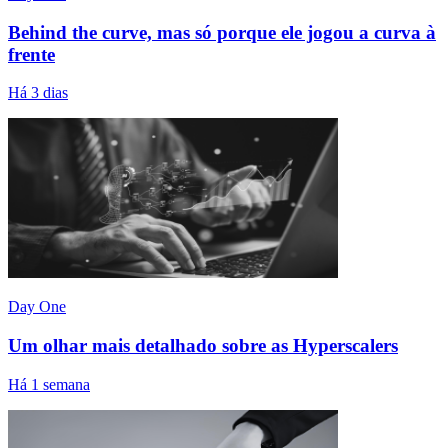
Behind the curve, mas só porque ele jogou a curva à
frente
Há 3 dias
Day One
Um olhar mais detalhado sobre as Hyperscalers
Há 1 semana