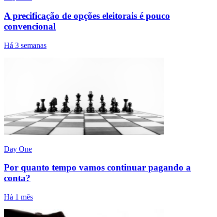
A precificação de opções eleitorais é pouco
convencional
Há 3 semanas
Day One
Por quanto tempo vamos continuar pagando a
conta?
Há 1 mês