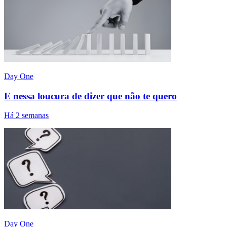
Day One
E nessa loucura de dizer que não te quero
Há 2 semanas
Day One