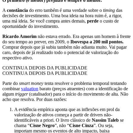
O primeiro (e menor) prejuízo é sempre o melhor.
A
constância
do erro também é uma verdade sobre o
timing
das
decisões de investimento. Uma boa ideia na hora ruim é, a rigor,
uma má ideia. Se você compra antes demais,
perde
o custo de
oportunidade do investimento.
Ricardo Amorim
não estava errado. Era apenas um homem à frente
do seu tempo ao prever, em 2009, o
Ibovespa a 200 mil pontos.
Comprar depois que já subiu também não adianta muito. Vai pagar
caro, depois de já realizado todo o potencial de valorização do
respectivo ativo.
CONTINUA DEPOIS DA PUBLICIDADE
CONTINUA DEPOIS DA PUBLICIDADE
Parte do
smart money
tenta resolver o problema temporal tentando
combinar
valuation
barato (preços atraentes) com a identificação de
algum
trigger
(catalisador) para o início do movimento de alta. Não
acho que resolva. Por duas razões:
A evidência empírica aponta que as inflexões em prol da
valorização de ativos começa a partir de drivers não-
identificáveis a priori. O livro clássico de
Nassim Taleb
se
chama “
Cisne Negro
”, não “
Cisne Cinza
”. Ou seja,
importam mesmo os eventos de alto impacto, baixa