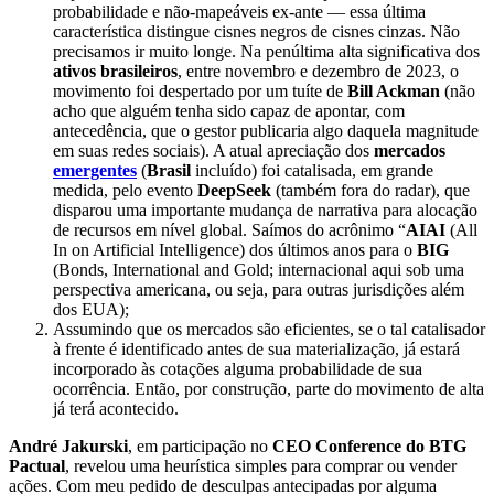
probabilidade e não-mapeáveis ex-ante — essa última
característica distingue cisnes negros de cisnes cinzas. Não
precisamos ir muito longe. Na penúltima alta significativa dos
ativos brasileiros
, entre novembro e dezembro de 2023, o
movimento foi despertado por um tuíte de
Bill Ackman
(não
acho que alguém tenha sido capaz de apontar, com
antecedência, que o gestor publicaria algo daquela magnitude
em suas redes sociais). A atual apreciação dos
mercados
emergentes
(
Brasil
incluído) foi catalisada, em grande
medida, pelo evento
DeepSeek
(também fora do radar), que
disparou uma importante mudança de narrativa para alocação
de recursos em nível global. Saímos do acrônimo “
AIAI
(All
In on Artificial Intelligence) dos últimos anos para o
BIG
(Bonds, International and Gold; internacional aqui sob uma
perspectiva americana, ou seja, para outras jurisdições além
dos EUA);
Assumindo que os mercados são eficientes, se o tal catalisador
à frente é identificado antes de sua materialização, já estará
incorporado às cotações alguma probabilidade de sua
ocorrência. Então, por construção, parte do movimento de alta
já terá acontecido.
André Jakurski
, em participação no
CEO Conference do BTG
Pactual
, revelou uma heurística simples para comprar ou vender
ações. Com meu pedido de desculpas antecipadas por alguma