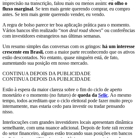
imprecisão na transcrição, falou mais ou menos assim:
eu olho o
fluxo marginal
. Se tem mais gente querendo comprar, eu compro
antes. Se tem mais gente querendo vender, eu vendo.
A regra de bolso parece ter boa aplicação prática para o momento.
Vários bancos têm realizado “
non deal road shows
” ou conferências
com investidores estrangeiros nas últimas semanas.
Um resumo simples das conversas com os gringos:
há um interesse
crescente em Brasil,
com a maior parte reconhecendo que os ativos
estão descontados. No entanto, quase ninguém está, de fato,
aumentando sua posição em nosso mercado.
CONTINUA DEPOIS DA PUBLICIDADE
CONTINUA DEPOIS DA PUBLICIDADE
Estão à espera da maior clareza sobre o fim do ciclo de aperto
monetário e o momento (no futuro) de
queda da
Selic
. Ao mesmo
tempo, todos acreditam que o ciclo eleitoral pode fazer muito preço
internamente, mas estaria cedo para investir ou tradar pensando
nisso.
Interlocuções com grandes investidores locais apresentam dinâmica
semelhante, com uma nuance adicional. Depois de forte rali recente
do setor financeiro, alguns estão trocando suas posições em bancos