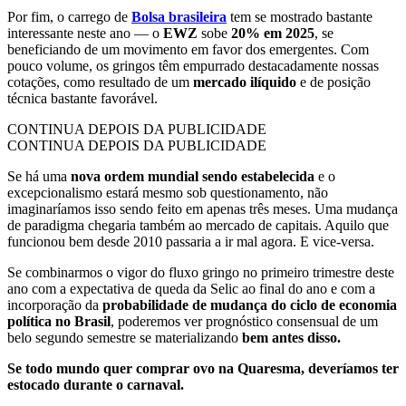
Por fim, o carrego de
Bolsa brasileira
tem se mostrado bastante
interessante neste ano — o
EWZ
sobe
20% em 2025
, se
beneficiando de um movimento em favor dos emergentes. Com
pouco volume, os gringos têm empurrado destacadamente nossas
cotações, como resultado de um
mercado ilíquido
e de posição
técnica bastante favorável.
CONTINUA DEPOIS DA PUBLICIDADE
CONTINUA DEPOIS DA PUBLICIDADE
Se há uma
nova ordem mundial sendo estabelecida
e o
excepcionalismo estará mesmo sob questionamento, não
imaginaríamos isso sendo feito em apenas três meses. Uma mudança
de paradigma chegaria também ao mercado de capitais. Aquilo que
funcionou bem desde 2010 passaria a ir mal agora. E vice-versa.
Se combinarmos o vigor do fluxo gringo no primeiro trimestre deste
ano com a expectativa de queda da Selic ao final do ano e com a
incorporação da
probabilidade de mudança do ciclo de economia
política no Brasil
, poderemos ver prognóstico consensual de um
belo segundo semestre se materializando
bem antes disso.
Se todo mundo quer comprar ovo na Quaresma, deveríamos ter
estocado durante o carnaval.