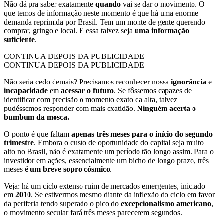
Não dá pra saber exatamente
quando
vai se dar o movimento. O
que temos de informação neste momento é que há uma enorme
demanda reprimida por Brasil. Tem um monte de gente querendo
comprar, gringo e local. E essa talvez seja
uma informação
suficiente
.
CONTINUA DEPOIS DA PUBLICIDADE
CONTINUA DEPOIS DA PUBLICIDADE
Não seria cedo demais? Precisamos reconhecer nossa
ignorância
e
incapacidade
em
acessar o futuro
. Se fôssemos capazes de
identificar com precisão o momento exato da alta, talvez
pudéssemos responder com mais exatidão.
Ninguém acerta o
bumbum da mosca.
O ponto é que faltam
apenas três meses para o início do segundo
trimestre
. Embora o custo de oportunidade do capital seja muito
alto no Brasil, não é exatamente um período tão longo assim. Para o
investidor em ações, essencialmente um bicho de longo prazo, três
meses
é um breve sopro cósmico
.
Veja: há um ciclo extenso ruim de mercados emergentes, iniciado
em
2010
. Se estivermos mesmo diante da inflexão do ciclo em favor
da periferia tendo superado o pico do
excepcionalismo americano
,
o movimento secular fará três meses parecerem segundos.