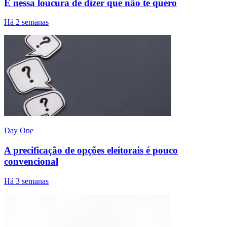
E nessa loucura de dizer que não te quero
Há 2 semanas
Day One
A precificação de opções eleitorais é pouco
convencional
Há 3 semanas