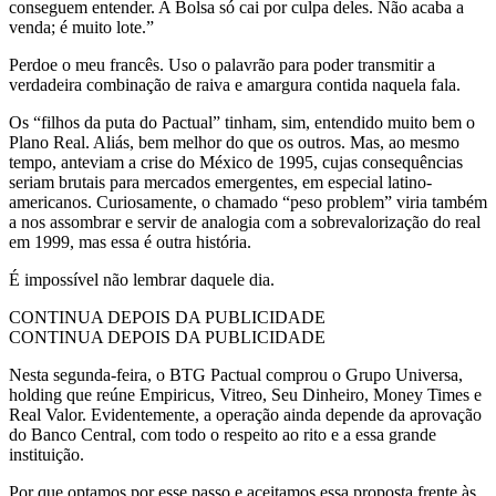
conseguem entender. A Bolsa só cai por culpa deles. Não acaba a
venda; é muito lote.”
Perdoe o meu francês. Uso o palavrão para poder transmitir a
verdadeira combinação de raiva e amargura contida naquela fala.
Os “filhos da puta do Pactual” tinham, sim, entendido muito bem o
Plano Real. Aliás, bem melhor do que os outros. Mas, ao mesmo
tempo, anteviam a crise do México de 1995, cujas consequências
seriam brutais para mercados emergentes, em especial latino-
americanos. Curiosamente, o chamado “peso problem” viria também
a nos assombrar e servir de analogia com a sobrevalorização do real
em 1999, mas essa é outra história.
É impossível não lembrar daquele dia.
CONTINUA DEPOIS DA PUBLICIDADE
CONTINUA DEPOIS DA PUBLICIDADE
Nesta segunda-feira, o BTG Pactual comprou o Grupo Universa,
holding que reúne Empiricus, Vitreo, Seu Dinheiro, Money Times e
Real Valor. Evidentemente, a operação ainda depende da aprovação
do Banco Central, com todo o respeito ao rito e a essa grande
instituição.
Por que optamos por esse passo e aceitamos essa proposta frente às