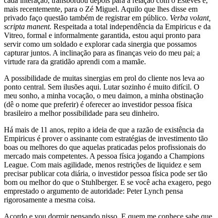
cada interação, transbordou depois para a relação com o Esteves e,
mais recentemente, para o Zé Miguel. Aquilo que lhes disse em
privado faço questão também de registrar em público.
Verba volant,
scripta manent.
Respeitada a total independência da Empiricus e da
Vitreo, formal e informalmente garantida, estou aqui pronto para
servir como um soldado e explorar cada sinergia que possamos
capturar juntos. A inclinação para as finanças veio do meu pai; a
virtude rara da gratidão aprendi com a mamãe.
A possibilidade de muitas sinergias em prol do cliente nos leva ao
ponto central. Sem ilusões aqui. Lutar sozinho é muito difícil. O
meu sonho, a minha vocação, o meu daimon, a minha obstinação
(dê o nome que preferir) é oferecer ao investidor pessoa física
brasileiro a melhor possibilidade para seu dinheiro.
Há mais de 11 anos, repito a ideia de que a razão de existência da
Empiricus é prover o assinante com estratégias de investimento tão
boas ou melhores do que aquelas praticadas pelos profissionais do
mercado mais competentes. A pessoa física jogando a Champions
League. Com mais agilidade, menos restrições de liquidez e sem
precisar publicar cota diária, o investidor pessoa física pode ser tão
bom ou melhor do que o Stuhlberger. E se você acha exagero, pego
emprestado o argumento de autoridade: Peter Lynch pensa
rigorosamente a mesma coisa.
Acordo e vou dormir pensando nisso. E quem me conhece sabe que