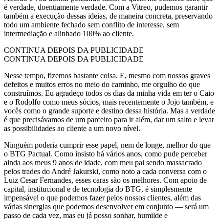
é verdade, doentiamente verdade. Com a Vitreo, pudemos garantir
também a execução dessas ideias, de maneira concreta, preservando
todo um ambiente fechado sem conflito de interesse, sem
intermediação e alinhado 100% ao cliente.
CONTINUA DEPOIS DA PUBLICIDADE
CONTINUA DEPOIS DA PUBLICIDADE
Nesse tempo, fizemos bastante coisa. E, mesmo com nossos graves
defeitos e muitos erros no meio do caminho, me orgulho do que
construímos. Eu agradeço todos os dias da minha vida em ter o Caio
e o Rodolfo como meus sócios, mais recentemente o Jojo também, e
vocês como o grande suporte e destino dessa história. Mas a verdade
é que precisávamos de um parceiro para ir além, dar um salto e levar
as possibilidades ao cliente a um novo nível.
Ninguém poderia cumprir esse papel, nem de longe, melhor do que
o BTG Pactual. Como insisto há vários anos, como pude perceber
ainda aos meus 9 anos de idade, com meu pai sendo massacrado
pelos trades do André Jakurski, como noto a cada conversa com o
Luiz Cesar Fernandes, esses caras são os melhores. Com apoio de
capital, institucional e de tecnologia do BTG, é simplesmente
impensável o que podemos fazer pelos nossos clientes, além das
várias sinergias que podemos desenvolver em conjunto — será um
passo de cada vez, mas eu já posso sonhar, humilde e