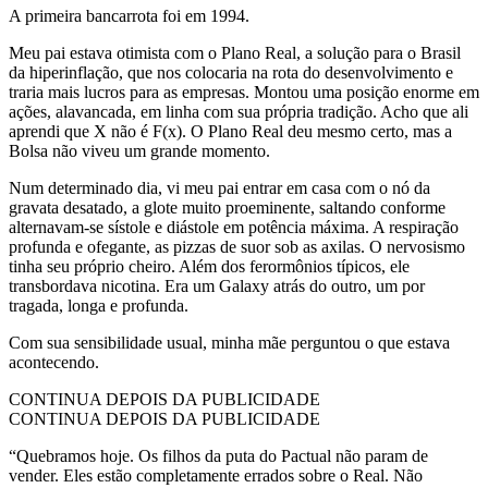
A primeira bancarrota foi em 1994.
Meu pai estava otimista com o Plano Real, a solução para o Brasil
da hiperinflação, que nos colocaria na rota do desenvolvimento e
traria mais lucros para as empresas. Montou uma posição enorme em
ações, alavancada, em linha com sua própria tradição. Acho que ali
aprendi que X não é F(x). O Plano Real deu mesmo certo, mas a
Bolsa não viveu um grande momento.
Num determinado dia, vi meu pai entrar em casa com o nó da
gravata desatado, a glote muito proeminente, saltando conforme
alternavam-se sístole e diástole em potência máxima. A respiração
profunda e ofegante, as pizzas de suor sob as axilas. O nervosismo
tinha seu próprio cheiro. Além dos ferormônios típicos, ele
transbordava nicotina. Era um Galaxy atrás do outro, um por
tragada, longa e profunda.
Com sua sensibilidade usual, minha mãe perguntou o que estava
acontecendo.
CONTINUA DEPOIS DA PUBLICIDADE
CONTINUA DEPOIS DA PUBLICIDADE
“Quebramos hoje. Os filhos da puta do Pactual não param de
vender. Eles estão completamente errados sobre o Real. Não