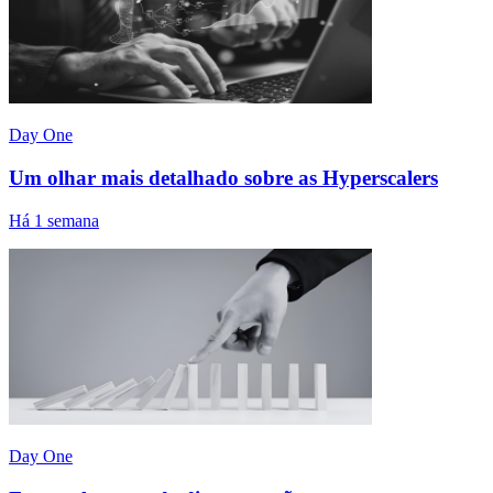
Day One
Um olhar mais detalhado sobre as Hyperscalers
Há 1 semana
Day One