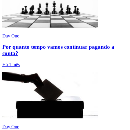
Day One
Por quanto tempo vamos continuar pagando a
conta?
Há 1 mês
Day One