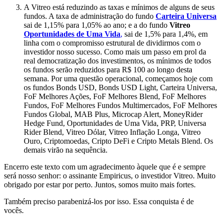
A Vitreo está reduzindo as taxas e mínimos de alguns de seus
fundos. A taxa de administração do fundo
Carteira Universa
sai de 1,15% para 1,05% ao ano; e a do fundo
Vitreo
Oportunidades de Uma Vida
,
sai de 1,5% para 1,4%, em
linha com o compromisso estrutural de dividirmos com o
investidor nosso sucesso. Como mais um passo em prol da
real democratização dos investimentos, os mínimos de todos
os fundos serão reduzidos para R$ 100 ao longo desta
semana. Por uma questão operacional, começamos hoje com
os fundos Bonds USD, Bonds USD Light, Carteira Universa,
FoF Melhores Ações, FoF Melhores Blend, FoF Melhores
Fundos, FoF Melhores Fundos Multimercados, FoF Melhores
Fundos Global, MAB Plus, Microcap Alert, MoneyRider
Hedge Fund, Oportunidades de Uma Vida, PRP, Universa
Rider Blend, Vitreo Dólar, Vitreo Inflação Longa, Vitreo
Ouro, Criptomoedas, Cripto DeFi e Cripto Metals Blend. Os
demais virão na sequência.
Encerro este texto com um agradecimento àquele que é e sempre
será nosso senhor: o assinante Empiricus, o investidor Vitreo. Muito
obrigado por estar por perto. Juntos, somos muito mais fortes.
Também preciso parabenizá-los por isso. Essa conquista é de
vocês.