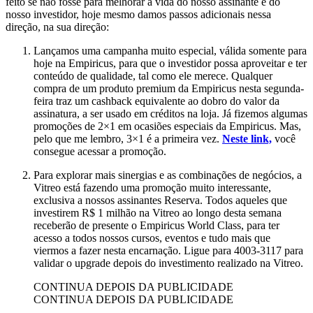
feito se não fosse para melhorar a vida do nosso assinante e do
nosso investidor, hoje mesmo damos passos adicionais nessa
direção, na sua direção:
Lançamos uma campanha muito especial, válida somente para
hoje na Empiricus, para que o investidor possa aproveitar e ter
conteúdo de qualidade, tal como ele merece. Qualquer
compra de um produto premium da Empiricus nesta segunda-
feira traz um cashback equivalente ao dobro do valor da
assinatura, a ser usado em créditos na loja. Já fizemos algumas
promoções de 2×1 em ocasiões especiais da Empiricus. Mas,
pelo que me lembro, 3×1 é a primeira vez.
Neste link,
você
consegue acessar a promoção.
Para explorar mais sinergias e as combinações de negócios, a
Vitreo está fazendo uma promoção muito interessante,
exclusiva a nossos assinantes Reserva. Todos aqueles que
investirem R$ 1 milhão na Vitreo ao longo desta semana
receberão de presente o Empiricus World Class, para ter
acesso a todos nossos cursos, eventos e tudo mais que
viermos a fazer nesta encarnação. Ligue para 4003-3117 para
validar o upgrade depois do investimento realizado na Vitreo.
CONTINUA DEPOIS DA PUBLICIDADE
CONTINUA DEPOIS DA PUBLICIDADE