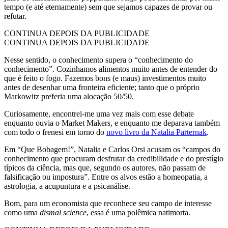
tempo (e até eternamente) sem que sejamos capazes de provar ou
refutar.
CONTINUA DEPOIS DA PUBLICIDADE
CONTINUA DEPOIS DA PUBLICIDADE
Nesse sentido, o conhecimento supera o “conhecimento do
conhecimento”. Cozinhamos alimentos muito antes de entender do
que é feito o fogo. Fazemos bons (e maus) investimentos muito
antes de desenhar uma fronteira eficiente; tanto que o próprio
Markowitz preferia uma alocação 50/50.
Curiosamente, encontrei-me uma vez mais com esse debate
enquanto ouvia o Market Makers, e enquanto me deparava também
com todo o frenesi em torno do
novo livro da Natalia Parternak
.
Em “Que Bobagem!”, Natalia e Carlos Orsi acusam os “campos do
conhecimento que procuram desfrutar da credibilidade e do prestígio
típicos da ciência, mas que, segundo os autores, não passam de
falsificação ou impostura”. Entre os alvos estão a homeopatia, a
astrologia, a acupuntura e a psicanálise.
Bom, para um economista que reconhece seu campo de interesse
como uma
dismal science
, essa é uma polêmica natimorta.