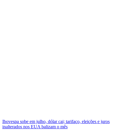
Ibovespa sobe em julho, dólar cai; tarifaço, eleições e juros
inalterados nos EUA balizam o mês