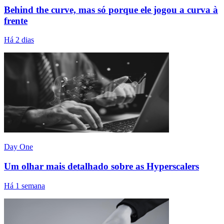
Behind the curve, mas só porque ele jogou a curva à
frente
Há 2 dias
Day One
Um olhar mais detalhado sobre as Hyperscalers
Há 1 semana