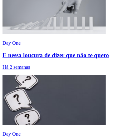
Day One
E nessa loucura de dizer que não te quero
Há 2 semanas
Day One