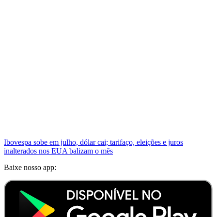
Ibovespa sobe em julho, dólar cai; tarifaço, eleições e juros
inalterados nos EUA balizam o mês
Baixe nosso app: