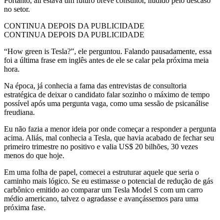
Portanto, ali estava um futuro breve consultor, iludido pelo descaso
no setor.
CONTINUA DEPOIS DA PUBLICIDADE
CONTINUA DEPOIS DA PUBLICIDADE
“How green is Tesla?”, ele perguntou. Falando pausadamente, essa
foi a última frase em inglês antes de ele se calar pela próxima meia
hora.
Na época, já conhecia a fama das entrevistas de consultoria
estratégica de deixar o candidato falar sozinho o máximo de tempo
possível após uma pergunta vaga, como uma sessão de psicanálise
freudiana.
Eu não fazia a menor ideia por onde começar a responder a pergunta
acima. Aliás, mal conhecia a Tesla, que havia acabado de fechar seu
primeiro trimestre no positivo e valia US$ 20 bilhões, 30 vezes
menos do que hoje.
Em uma folha de papel, comecei a estruturar aquele que seria o
caminho mais lógico. Se eu estimasse o potencial de redução de gás
carbônico emitido ao comparar um Tesla Model S com um carro
médio americano, talvez o agradasse e avançássemos para uma
próxima fase.