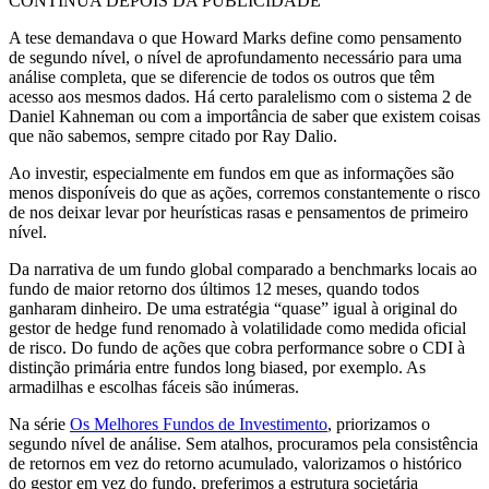
CONTINUA DEPOIS DA PUBLICIDADE
A tese demandava o que Howard Marks define como pensamento
de segundo nível, o nível de aprofundamento necessário para uma
análise completa, que se diferencie de todos os outros que têm
acesso aos mesmos dados. Há certo paralelismo com o sistema 2 de
Daniel Kahneman ou com a importância de saber que existem coisas
que não sabemos, sempre citado por Ray Dalio.
Ao investir, especialmente em fundos em que as informações são
menos disponíveis do que as ações, corremos constantemente o risco
de nos deixar levar por heurísticas rasas e pensamentos de primeiro
nível.
Da narrativa de um fundo global comparado a benchmarks locais ao
fundo de maior retorno dos últimos 12 meses, quando todos
ganharam dinheiro. De uma estratégia “quase” igual à original do
gestor de hedge fund renomado à volatilidade como medida oficial
de risco. Do fundo de ações que cobra performance sobre o CDI à
distinção primária entre fundos long biased, por exemplo. As
armadilhas e escolhas fáceis são inúmeras.
Na série
Os Melhores Fundos de Investimento
, priorizamos o
segundo nível de análise. Sem atalhos, procuramos pela consistência
de retornos em vez do retorno acumulado, valorizamos o histórico
do gestor em vez do fundo, preferimos a estrutura societária