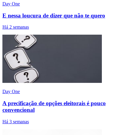
Day One
E nessa loucura de dizer que não te quero
Há 2 semanas
Day One
A precificação de opções eleitorais é pouco
convencional
Há 3 semanas