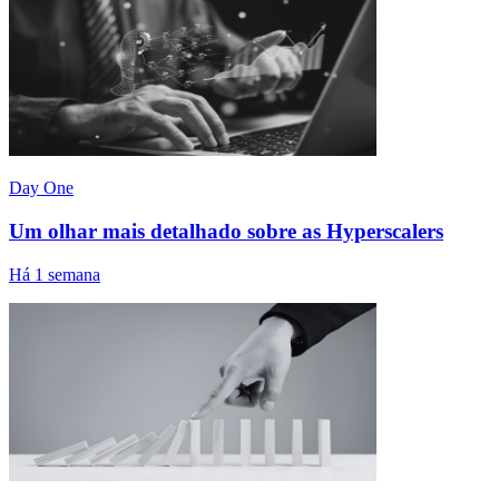
Day One
Um olhar mais detalhado sobre as Hyperscalers
Há 1 semana