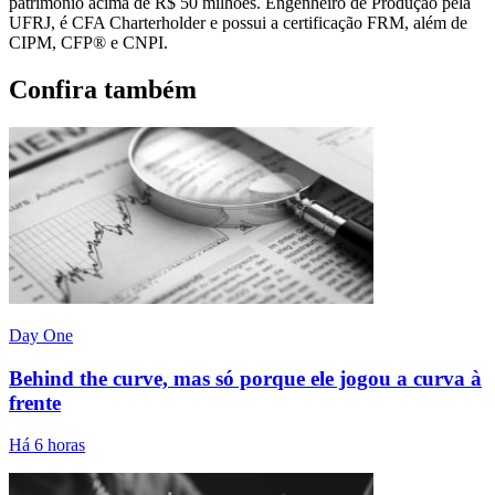
patrimônio acima de R$ 50 milhões. Engenheiro de Produção pela
UFRJ, é CFA Charterholder e possui a certificação FRM, além de
CIPM, CFP® e CNPI.
Confira também
Day One
Behind the curve, mas só porque ele jogou a curva à
frente
Há 6 horas