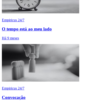
Empiricus 24/7
O tempo está ao meu lado
Há 9 meses
Empiricus 24/7
Convocação