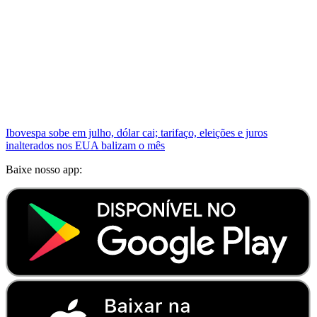
Ibovespa sobe em julho, dólar cai; tarifaço, eleições e juros
inalterados nos EUA balizam o mês
Baixe nosso app: