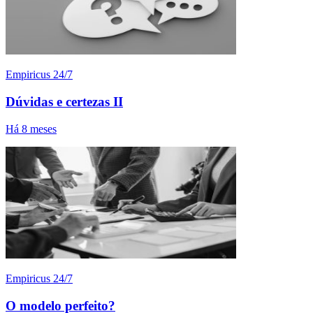
Empiricus 24/7
Dúvidas e certezas II
Há 8 meses
Empiricus 24/7
O modelo perfeito?