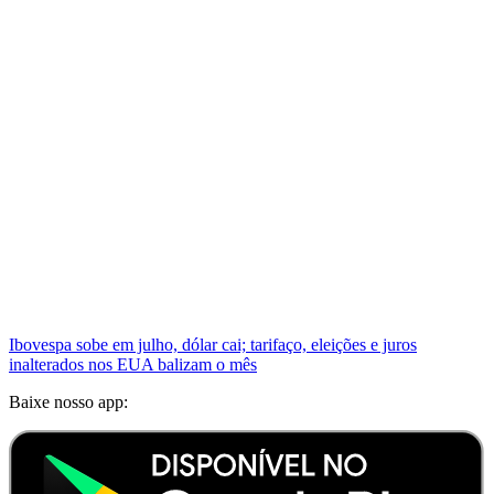
Ibovespa sobe em julho, dólar cai; tarifaço, eleições e juros
inalterados nos EUA balizam o mês
Baixe nosso app: