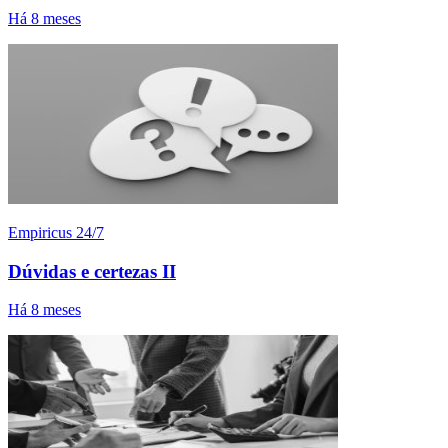
Há 8 meses
Empiricus 24/7
Dúvidas e certezas II
Há 8 meses