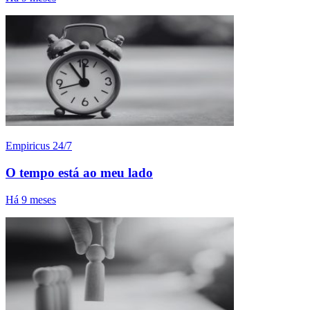
Empiricus 24/7
O tempo está ao meu lado
Há 9 meses