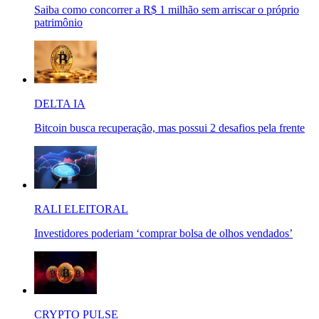
Saiba como concorrer a R$ 1 milhão sem arriscar o próprio
patrimônio
DELTA IA
Bitcoin busca recuperação, mas possui 2 desafios pela frente
RALI ELEITORAL
Investidores poderiam ‘comprar bolsa de olhos vendados’
CRYPTO PULSE