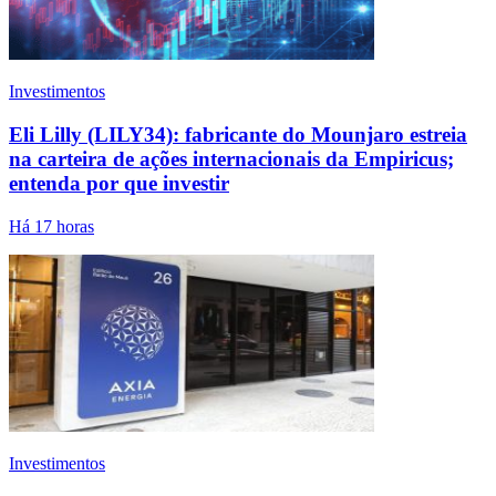
Investimentos
Eli Lilly (LILY34): fabricante do Mounjaro estreia
na carteira de ações internacionais da Empiricus;
entenda por que investir
Há 17 horas
Investimentos