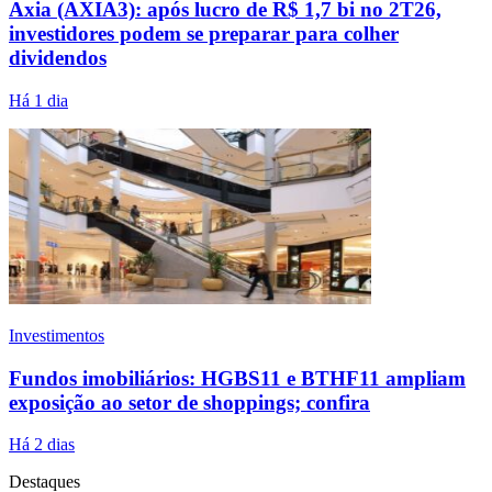
Axia (AXIA3): após lucro de R$ 1,7 bi no 2T26,
investidores podem se preparar para colher
dividendos
Há 1 dia
Investimentos
Fundos imobiliários: HGBS11 e BTHF11 ampliam
exposição ao setor de shoppings; confira
Há 2 dias
Destaques