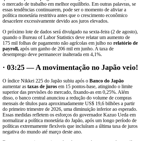
o mercado de trabalho em melhor equilíbrio. Em outras palavras, se
essas tendências continuarem, pode ser o momento de aliviar a
política monetária restritiva antes que o crescimento econômico
desacelere excessivamente devido aos juros elevados.
O próximo lote de dados será divulgado na sexta-feira (2 de agosto),
quando o Bureau of Labor Statistics deve relatar um aumento de
175 mil folhas de pagamento não agrícolas em julho no
relatório de
payroll,
após um ganho de 206 mil em junho. A taxa de
desemprego deve permanecer inalterada em 4,1%.
· 03:25 — A movimentação no Japão veio!
O índice Nikkei 225 do Japão subiu após o
Banco do Japão
aumentar as
taxas de juros
em 15 pontos-base, atingindo o limite
superior das previsões do mercado, fixando-as em 0,25%. Além
disso, o banco central anunciou a redução do volume de compras
mensais de títulos para aproximadamente US$ 19,6 bilhões a partir
do primeiro trimestre de 2026, uma diminuição inferior ao esperado.
Essas medidas refletem os esforços do governador Kazuo Ueda em
normalizar a política monetária do Japão, após um longo período de
políticas extremamente flexíveis que incluíram a última taxa de juros
negativa do mundo até março deste ano.