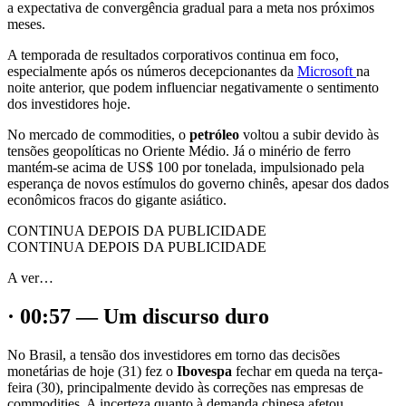
a expectativa de convergência gradual para a meta nos próximos
meses.
A temporada de resultados corporativos continua em foco,
especialmente após os números decepcionantes da
Microsoft
na
noite anterior, que podem influenciar negativamente o sentimento
dos investidores hoje.
No mercado de commodities, o
petróleo
voltou a subir devido às
tensões geopolíticas no Oriente Médio. Já o minério de ferro
mantém-se acima de US$ 100 por tonelada, impulsionado pela
esperança de novos estímulos do governo chinês, apesar dos dados
econômicos fracos do gigante asiático.
CONTINUA DEPOIS DA PUBLICIDADE
CONTINUA DEPOIS DA PUBLICIDADE
A ver…
· 00:57 — Um discurso duro
No Brasil, a tensão dos investidores em torno das decisões
monetárias de hoje (31) fez o
Ibovespa
fechar em queda na terça-
feira (30), principalmente devido às correções nas empresas de
commodities. A incerteza quanto à demanda chinesa afetou