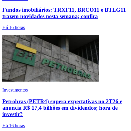
Fundos imobiliários: TRXF11, BRCO11 e BTLG11
trazem novidades nesta semana; confira
Há 16 horas
Investimentos
Petrobras (PETR4) supera expectativas no 2T26 e
anuncia R$ 17,4 bilhões em dividendos; hora de
investir?
Há 16 horas