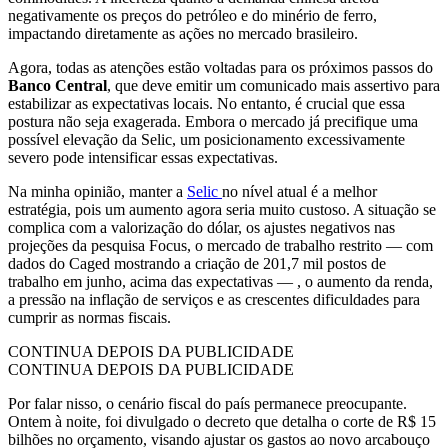
negativamente os preços do petróleo e do minério de ferro,
impactando diretamente as ações no mercado brasileiro.
Agora, todas as atenções estão voltadas para os próximos passos do
Banco Central
, que deve emitir um comunicado mais assertivo para
estabilizar as expectativas locais. No entanto, é crucial que essa
postura não seja exagerada. Embora o mercado já precifique uma
possível elevação da Selic, um posicionamento excessivamente
severo pode intensificar essas expectativas.
Na minha opinião, manter a
Selic
no nível atual é a melhor
estratégia, pois um aumento agora seria muito custoso. A situação se
complica com a valorização do dólar, os ajustes negativos nas
projeções da pesquisa Focus, o mercado de trabalho restrito — com
dados do Caged mostrando a criação de 201,7 mil postos de
trabalho em junho, acima das expectativas — , o aumento da renda,
a pressão na inflação de serviços e as crescentes dificuldades para
cumprir as normas fiscais.
CONTINUA DEPOIS DA PUBLICIDADE
CONTINUA DEPOIS DA PUBLICIDADE
Por falar nisso, o cenário fiscal do país permanece preocupante.
Ontem à noite, foi divulgado o decreto que detalha o corte de R$ 15
bilhões no orçamento, visando ajustar os gastos ao novo arcabouço