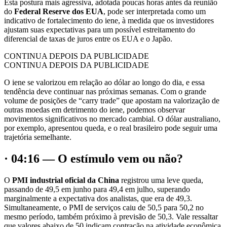
Esta postura mais agressiva, adotada poucas horas antes da reunião
do
Federal Reserve dos EUA
, pode ser interpretada como um
indicativo de fortalecimento do iene, à medida que os investidores
ajustam suas expectativas para um possível estreitamento do
diferencial de taxas de juros entre os EUA e o Japão.
CONTINUA DEPOIS DA PUBLICIDADE
CONTINUA DEPOIS DA PUBLICIDADE
O iene se valorizou em relação ao dólar ao longo do dia, e essa
tendência deve continuar nas próximas semanas. Com o grande
volume de posições de “carry trade” que apostam na valorização de
outras moedas em detrimento do iene, podemos observar
movimentos significativos no mercado cambial. O dólar australiano,
por exemplo, apresentou queda, e o real brasileiro pode seguir uma
trajetória semelhante.
· 04:16 — O estímulo vem ou não?
O
PMI industrial oficial da China
registrou uma leve queda,
passando de 49,5 em junho para 49,4 em julho, superando
marginalmente a expectativa dos analistas, que era de 49,3.
Simultaneamente, o PMI de serviços caiu de 50,5 para 50,2 no
mesmo período, também próximo à previsão de 50,3. Vale ressaltar
que valores abaixo de 50 indicam contração na atividade econômica.