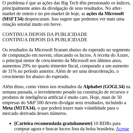
O problema é que as ações das Big Tech têm pressionado os índices,
principalmente antes da divulgação de seus resultados. No after-
market de ontem e no pre-market de hoje, as
ações da Microsoft
(MSFT34)
despencaram. Isso sugere que podemos ver mais uma
rotação setorial muito em breve.
CONTINUA DEPOIS DA PUBLICIDADE
CONTINUA DEPOIS DA PUBLICIDADE
Os resultados da Microsoft ficaram abaixo do esperado no segmento
de computação em nuvem, ofuscando os lucros. A receita do Azure,
o principal motor de crescimento da Microsoft nos últimos anos,
aumentou 29% no quarto trimestre fiscal, comparado a um aumento
de 31% no período anterior. Além de ser uma desaceleração, o
crescimento foi abaixo do esperado.
Além disso, como vimos nos resultados da
Alphabet (GOGL34)
na
semana passada, o investimento pesado na construção de recursos e
produtos de inteligência artificial é muito caro. Hoje, mais de 50
empresas do S&P 500 devem divulgar seus resultados, incluindo a
Meta (M1TA34)
, o que poderá trazer mais volatilidade para o
mercado derivada desses números.
[Carteira recomendada gratuitamente]
10 BDRs para
comprar agora e buscar lucros fora da bolsa brasileira.
Acesse