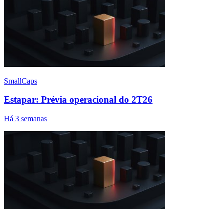
SmallCaps
Estapar: Prévia operacional do 2T26
Há 3 semanas