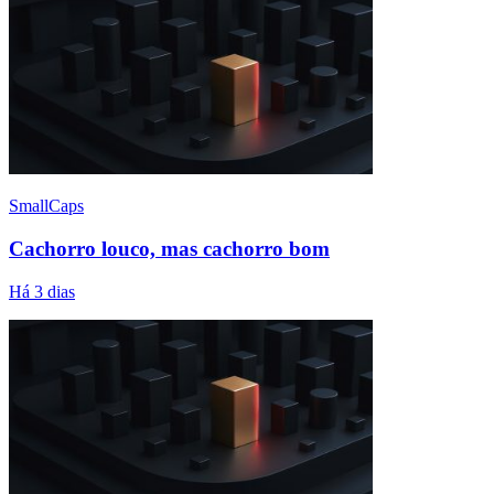
SmallCaps
Cachorro louco, mas cachorro bom
Há 3 dias