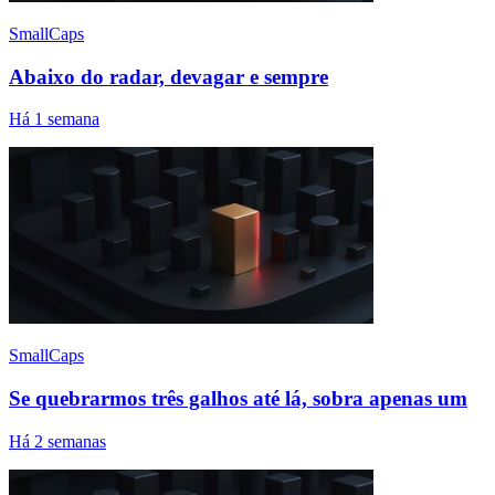
SmallCaps
Abaixo do radar, devagar e sempre
Há 1 semana
SmallCaps
Se quebrarmos três galhos até lá, sobra apenas um
Há 2 semanas