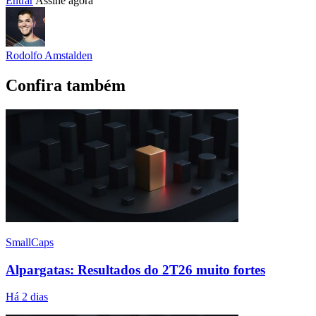
Entrar
Assine agora
Rodolfo Amstalden
Confira também
SmallCaps
Alpargatas: Resultados do 2T26 muito fortes
Há 2 dias