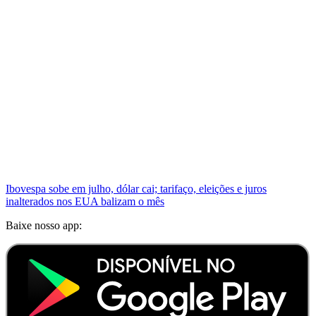
Ibovespa sobe em julho, dólar cai; tarifaço, eleições e juros
inalterados nos EUA balizam o mês
Baixe nosso app: