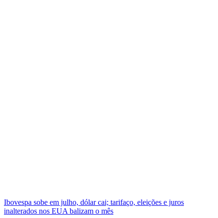
Ibovespa sobe em julho, dólar cai; tarifaço, eleições e juros
inalterados nos EUA balizam o mês