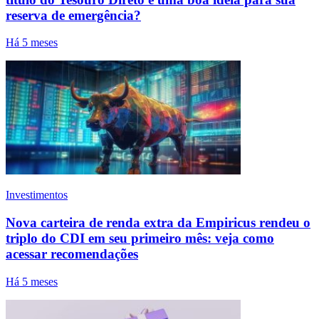
reserva de emergência?
Há 5 meses
Investimentos
Nova carteira de renda extra da Empiricus rendeu o
triplo do CDI em seu primeiro mês: veja como
acessar recomendações
Há 5 meses