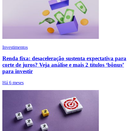
Investimentos
Renda fixa: desaceleração sustenta expectativa para
corte de juros? Veja análise e mais 2 títulos ‘bônus’
para investir
Há 6 meses