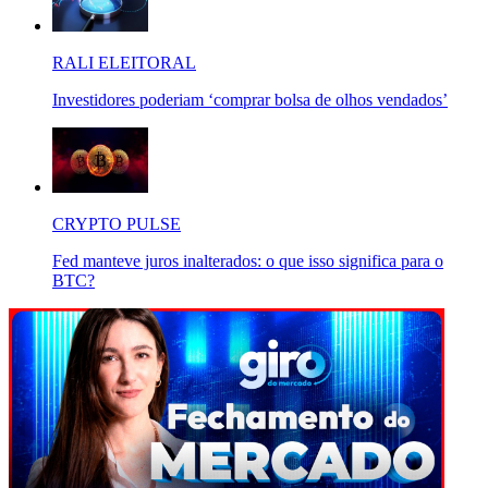
RALI ELEITORAL
Investidores poderiam ‘comprar bolsa de olhos vendados’
CRYPTO PULSE
Fed manteve juros inalterados: o que isso significa para o
BTC?