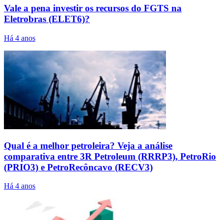
Vale a pena investir os recursos do FGTS na
Eletrobras (ELET6)?
Há 4 anos
Qual é a melhor petroleira? Veja a análise
comparativa entre 3R Petroleum (RRRP3), PetroRio
(PRIO3) e PetroRecôncavo (RECV3)
Há 4 anos