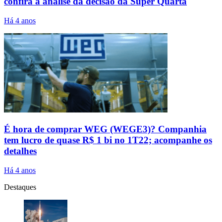
confira a análise da decisão da Super Quarta
Há 4 anos
É hora de comprar WEG (WEGE3)? Companhia
tem lucro de quase R$ 1 bi no 1T22; acompanhe os
detalhes
Há 4 anos
Destaques