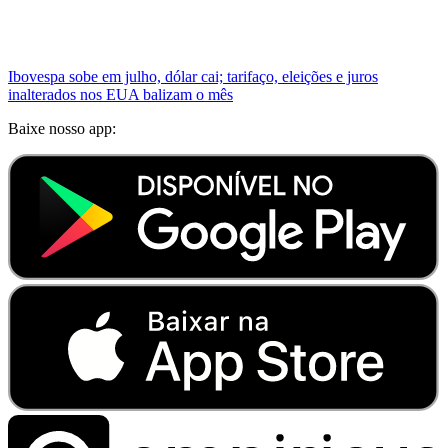
Ibovespa sobe em julho, dólar cai; tarifaço, eleições e juros
inalterados nos EUA balizam o mês
Baixe nosso app: