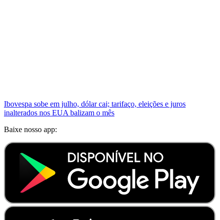
Ibovespa sobe em julho, dólar cai; tarifaço, eleições e juros
inalterados nos EUA balizam o mês
Baixe nosso app: