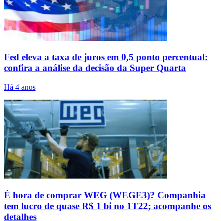
Fed eleva a taxa de juros em 0,5 ponto percentual:
confira a análise da decisão da Super Quarta
Há 4 anos
É hora de comprar WEG (WEGE3)? Companhia
tem lucro de quase R$ 1 bi no 1T22; acompanhe os
detalhes