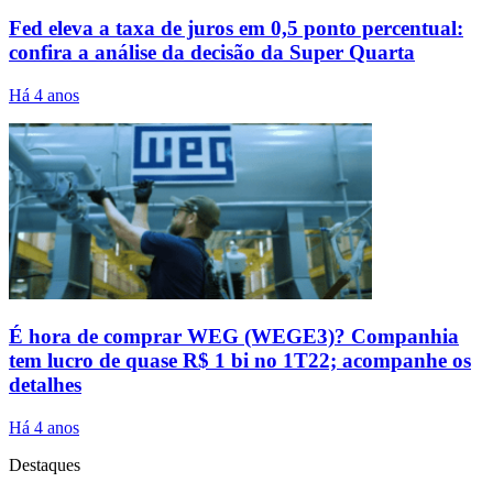
Fed eleva a taxa de juros em 0,5 ponto percentual:
confira a análise da decisão da Super Quarta
Há 4 anos
É hora de comprar WEG (WEGE3)? Companhia
tem lucro de quase R$ 1 bi no 1T22; acompanhe os
detalhes
Há 4 anos
Destaques