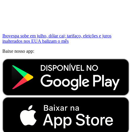
Ibovespa sobe em julho, dólar cai; tarifaço, eleições e juros
inalterados nos EUA balizam o mês
Baixe nosso app: