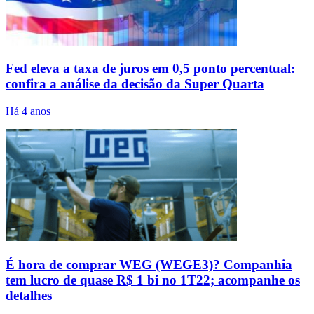
Fed eleva a taxa de juros em 0,5 ponto percentual:
confira a análise da decisão da Super Quarta
Há 4 anos
É hora de comprar WEG (WEGE3)? Companhia
tem lucro de quase R$ 1 bi no 1T22; acompanhe os
detalhes