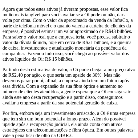
Agora que todos estes ativos já tiveram propostas, esse valor fica
muito mais tangível para você avaliar se a Oi pode ou não, dar a
volta por cima. Com o valor da aproximado da venda da InfraCo, a
parte de telefonia móvel e o quanto valeria a carteira de clientes da
empresa, é possível estimar um valor aproximado de R$43 bilhões.
Para saber o valor real que a empresa teria, você precisa subtrair o
valor da dívida líquida, hoje em cerca de R$21 bilhões, e a queima
de caixa, investimentos e atualização monetária da pendência da
companhia. Fazendo tudo isso, você chega ao possível valor dos
ativos líquidos da Oi: R$ 15 bilhões.
Partindo desta estimativa de valor, a Oi pode chegar a um preço alvo
de R$2,40 por ação, o que seria um upside de 30%. Mas não
devemos parar por aí, afinal, a empresa ainda tem um futuro após
essa dívida. Com a expansão da sua fibra óptica e aumento no
número de clientes atendidos, a gente espera que a Oi consiga sair
ainda este ano desta recuperação e a partir disso, conseguimos
avaliar a empresa a partir da sua potencial geração de caixa.
Por fim, embora seja um investimento arriscado, a Oi é uma empresa
que tem sim um bom potencial a longo prazo. Além do possível
upside após a recuperação judicial, ela ainda conta com ativos
estratégicos em telecomunicações e fibra óptica. Em outras palavras:
vale a pena ficar de olho na OIBR3.