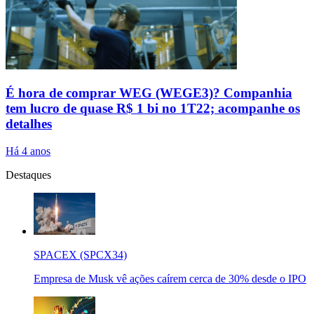
É hora de comprar WEG (WEGE3)? Companhia
tem lucro de quase R$ 1 bi no 1T22; acompanhe os
detalhes
Há 4 anos
Destaques
SPACEX (SPCX34)
Empresa de Musk vê ações caírem cerca de 30% desde o IPO