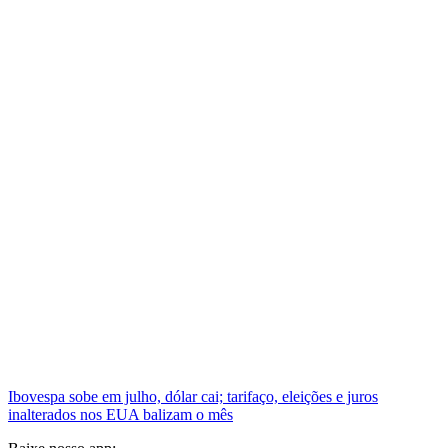
Ibovespa sobe em julho, dólar cai; tarifaço, eleições e juros
inalterados nos EUA balizam o mês