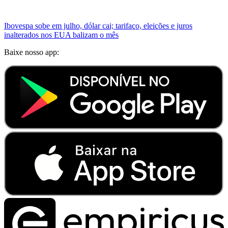
Ibovespa sobe em julho, dólar cai; tarifaço, eleições e juros
inalterados nos EUA balizam o mês
Baixe nosso app: