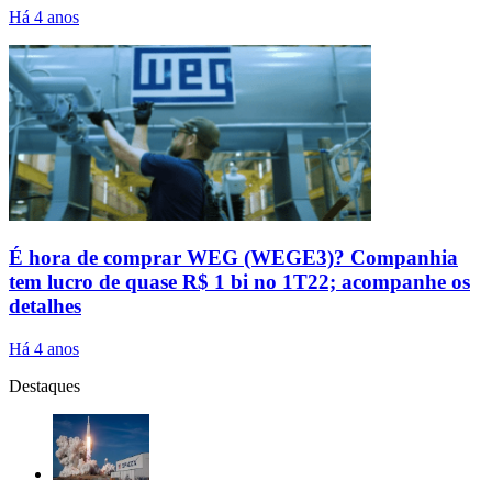
Há 4 anos
É hora de comprar WEG (WEGE3)? Companhia
tem lucro de quase R$ 1 bi no 1T22; acompanhe os
detalhes
Há 4 anos
Destaques