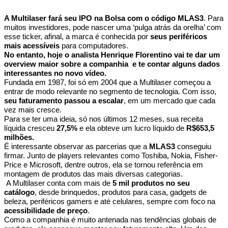
A Multilaser fará seu IPO na Bolsa com o código MLAS3
. Para
muitos investidores, pode nascer uma ‘pulga atrás da orelha’ com
esse ticker, afinal, a marca é conhecida por
seus periféricos
mais acessíveis
para computadores.
No entanto, hoje o analista Henrique Florentino vai te dar um
overview maior sobre a companhia e te contar alguns dados
interessantes no novo vídeo.
Fundada em 1987, foi só em 2004 que a Multilaser começou a
entrar de modo relevante no segmento de tecnologia. Com isso,
seu faturamento passou a escalar
, em um mercado que cada
vez mais cresce.
Para se ter uma ideia, só nos últimos 12 meses, sua receita
líquida cresceu
27,5%
e ela obteve um lucro líquido de
R$653,5
milhões.
É interessante observar as parcerias que a
MLAS3
conseguiu
firmar. Junto de players relevantes como Toshiba, Nokia, Fisher-
Price e Microsoft, dentre outros, ela se tornou referência em
montagem de produtos das mais diversas categorias.
A Multilaser conta com mais de
5 mil produtos no seu
catálogo
, desde brinquedos, produtos para casa, gadgets de
beleza, periféricos gamers e até celulares, sempre com foco na
acessibilidade de preço
.
Como a companhia é muito antenada nas tendências globais de