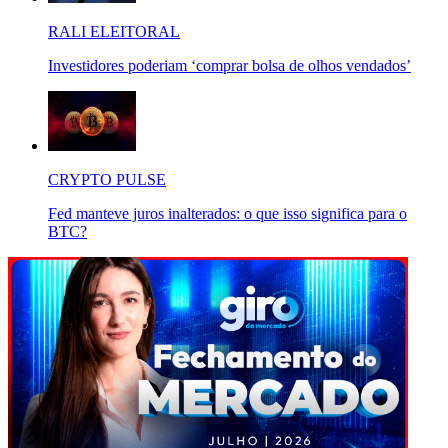
RALI ELEITORAL
Investidores poderiam ‘comprar bolsa de olhos vendados’
CRYPTO PULSE
Fed manteve juros inalterados: o que isso significa para o
BTC?